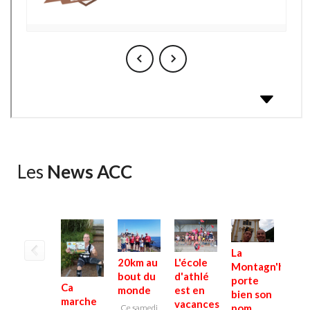
Les
News ACC
La
20km au
L'école
Montagn'hard
bout du
d'athlé
porte
Ca
monde
est en
bien son
marche
vacances
Cla
nom
Ce samedi