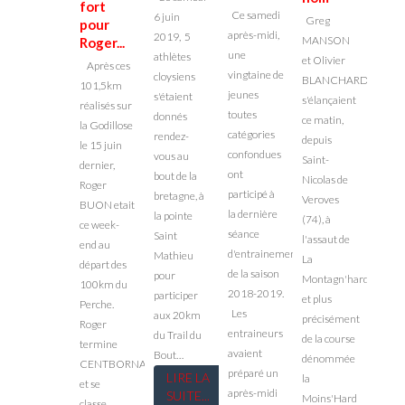
fort
Cost
Ce samedi
6 juin
Greg
pour
est 
après-midi,
2019, 5
MANSON
Roger...
dur 
une
athlètes
et Olivier
Après ces
cuir
vingtaine de
cloysiens
BLANCHARD
101,5km
Clau
jeunes
s'étaient
s'élançaient
réalisés sur
COST
toutes
donnés
ce matin,
la Godillose
s'align
catégories
rendez-
depuis
le 15 juin
matin,
confondues
vous au
Saint-
dernier,
départ
ont
bout de la
Nicolas de
Roger
14km
participé à
bretagne, à
Veroves
BUON etait
TRAIL
la dernière
la pointe
(74), à
ce week-
DURS
séance
Saint
l'assaut de
end au
CUIR 
d'entrainement
Mathieu
La
départ des
CHAT
de la saison
pour
Montagn'hard
100km du
RENA
2018-2019.
participer
et plus
Perche.
(37).
Les
aux 20km
précisément
Roger
Claud
entraineurs
du Trail du
de la course
termine
bien 
avaient
Bout…
dénommée
CENTBORNARD
l'orga
préparé un
LIRE LA
la
et se
et les
après-midi
SUITE...
Moins'Hard
classe…