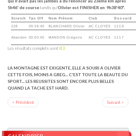
qui n'avait pas les jambes a dû renoncer au 23ème km après
5h46'
de course
tandis qu'
Olivier est FINISHER en 9h38'40".
Scratch
Tps Off
Nom Prénom
Club
Dossard
228
09:38:40
BLANCHARD Olivier
AC CLOYES
1218
Abandon
00:00:00
MANSON Grégoire
AC CLOYES
1217
Les résultats complets sont
ICI
LA MONTAGNE EST EXIGENTE, ELLE A SOURI A OLIVIER
CETTE FOIS, MOINS A GREG... C'EST TOUTE LA BEAUTE DU
SPORT... LES REUSSITES SONT ENCORE PLUS BELLES
QUAND LA TACHE EST HARD.
< Précédent
Suivant >