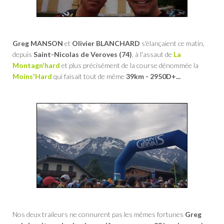
Greg MANSON
et
Olivier BLANCHARD
s'élançaient ce matin,
depuis
Saint-Nicolas de Veroves (74)
, à l'assaut de
La
Montagn'hard
et plus précisément de la course dénommée la
Moins'Hard
qui faisait tout de même
39km - 2950D+...
Nos deux traileurs ne connurent pas les mêmes fortunes
Greg