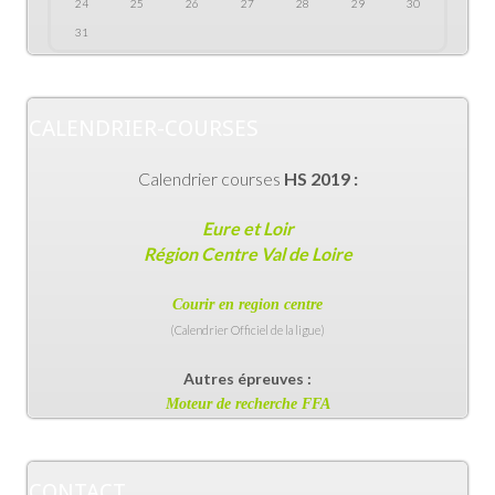
24
25
26
27
28
29
30
31
CALENDRIER-COURSES
Calendrier courses
HS 2019 :
Eure et Loir
Région Centre Val de Loire
Courir en region centr
e
(Calendrier Officiel de la ligue)
Autres épreuves :
Moteur de recherche FFA
CONTACT