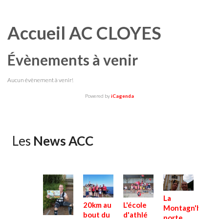
Accueil AC CLOYES
Évènements à venir
Aucun évènement à venir!
Powered by
iCagenda
Les
News ACC
La
20km au
L'école
Montagn'hard
bout du
d'athlé
porte