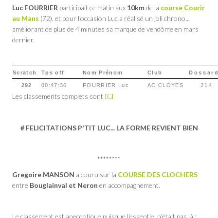
Luc FOURRIER
participait ce matin aux
10km
de la
course Courir
au Mans
(72), et pour l'occasion Luc a réalisé un joli chrono...
améliorant de plus de 4 minutes sa marque de vendôme en mars
dernier.
Scratch
Tps off
Nom Prénom
Club
Dossar
292
00:47:36
FOURRIER Luc
AC CLOYES
214
Les classements complets sont
ICI
# FELICITATIONS P'TIT LUC... LA FORME REVIENT BIEN
********
Gregoire MANSON
a couru sur la
COURSE DES CLOCHERS
entre
Bouglainval et Neron
en accompagnement.
Le classement est anecdotique puisque l'essentiel n'était pas là :