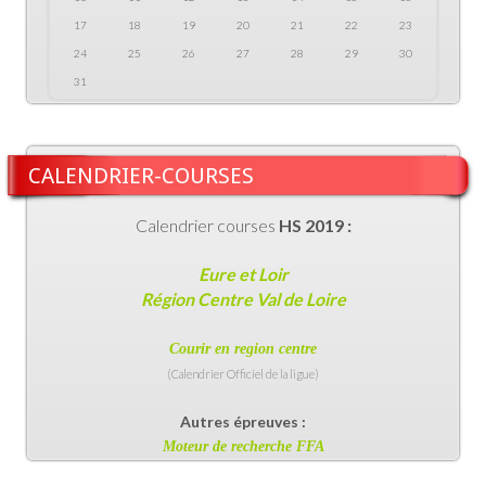
17
18
19
20
21
22
23
24
25
26
27
28
29
30
31
CALENDRIER-COURSES
Calendrier courses
HS 2019 :
Eure et Loir
Région Centre Val de Loire
Courir en region centr
e
(Calendrier Officiel de la ligue)
Autres épreuves :
Moteur de recherche FFA