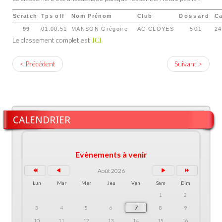
Scratch
Tps off
Nom Prénom
Club
Dossard
Ca
99
01:00:51
MANSON Grégoire
AC CLOYES
501
2
Le classement complet est
ICI
< Précédent
Suivant >
CALENDRIER
Evènements à venir
Août 2026
Lun
Mar
Mer
Jeu
Ven
Sam
Dim
1
2
7
3
4
5
6
8
9
10
11
12
13
14
15
16