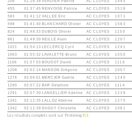
206
01:28:39
VERDIER Patrick
AC CLOYES
1445
455
01:37:45
RENVOISE Patrice
AC CLOYES
2518
583
01:41:12
VALLEE Eric
AC CLOYES
1071
598
01:41:40
BLANCHARD Olivier
AC CLOYES
1583
824
01:48:33
DUBOIS Olivier
AC CLOYES
1150
861
01:49:30
NEILLE Alain
AC CLOYES
1207
1021
01:54:13
LECLERCQ Cyril
AC CLOYES
1241
1063
01:55:32
LAVALETTE Bruno
AC CLOYES
1550
1106
01:57:03
BOUGOT David
AC CLOYES
1116
1208
02:02:14
MANSON Grégoire
AC CLOYES
2007
1276
02:06:01
MERCIER Gaëlle
AC CLOYES
1240
1290
02:07:22
BAR Delphine
AC CLOYES
1114
1291
02:07:30
LANGELLIER Adeline
AC CLOYES
1239
1341
02:12:35
LALLOZ Adeline
AC CLOYES
1275
1342
02:12:39
DUGUY Christelle
AC CLOYES
1081
Les résultats complets sont sur Protiming
ICI.