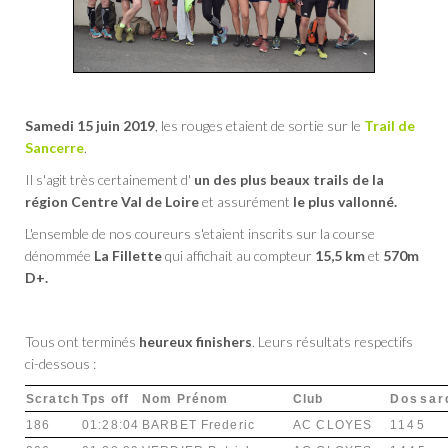
Samedi 15 juin 2019
, les rouges etaient de sortie sur le
Trail de
Sancerre
.
Il s'agit très certainement d'
un des plus beaux trails de la
région Centre Val de Loire
et assurément
le plus vallonné.
L'ensemble de nos coureurs s'etaient inscrits sur la course
dénommée
La Fillette
qui affichait au compteur
15,5 km
et
570m
D+.
Tous ont terminés
heureux finishers
. Leurs résultats respectifs
ci-dessous :
Scratch
Tps off
Nom Prénom
Club
Dossar
186
01:28:04
BARBET Frederic
AC CLOYES
1145